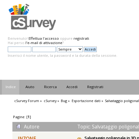
Benvenuto!
Effettua l'accesso
oppure
registrati
.
Hai perso
l'e-mail di attivazione
?
Inserisci il nome utente, la password e la durata della sessione.
Indice
Aiuto
Ricerca
Accedi
Registrati
cSurvey Forum
»
cSurvey
»
Bug
»
Esportazione dati
»
Salvataggio poligona
Pagine: [
1
]
Autore
Topic: Salvataggio poligona
Salvataggio poligonale in 3D
INZONE