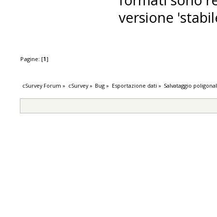
versione 'stabil
Pagine: [
1
]
cSurvey Forum
»
cSurvey
»
Bug
»
Esportazione dati
»
Salvataggio poligona