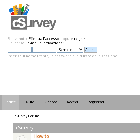
Benvenuto!
Effettua l'accesso
oppure
registrati
.
Hai perso
l'e-mail di attivazione
?
Inserisci il nome utente, la password e la durata della sessione.
Indice
Aiuto
Ricerca
Accedi
Registrati
cSurvey Forum
cSurvey
How to