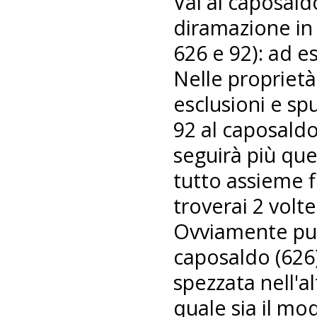
Vai al caposald
diramazione in c
626 e 92): ad e
Nelle proprietà
esclusioni e s
92 al caposald
seguirà più quel
tutto assieme f
troverai 2 volte
Ovviamente puoi
caposaldo (626) 
spezzata nell'
quale sia il mo