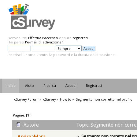
Benvenuto!
Effettua l'accesso
oppure
registrati
.
Hai perso
l'e-mail di attivazione
?
Inserisci il nome utente, la password e la durata della sessione.
Indice
Aiuto
Ricerca
Accedi
Registrati
cSurvey Forum
»
cSurvey
»
How to
»
Segmento non corretto nel profilo
Pagine: [
1
]
Autore
Topic: Segmento non corrett
Segmento non corretto nel pro
AndreaMara