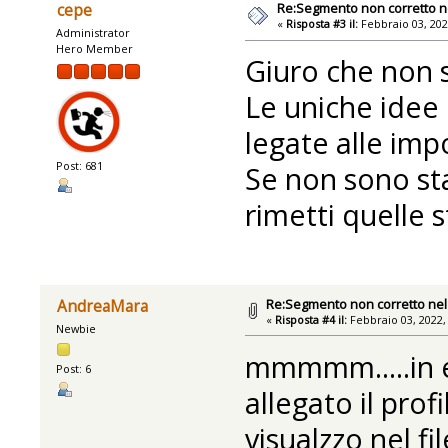
Re:Segmento non corretto ne
cepe
«
Risposta #3 il:
Febbraio 03, 202
Administrator
Hero Member
Giuro che non s
Le uniche idee
legate alle imp
Post: 681
Se non sono st
rimetti quelle 
Re:Segmento non corretto nel 
AndreaMara
«
Risposta #4 il:
Febbraio 03, 2022,
Newbie
mmmmm.....in ef
Post: 6
allegato il prof
visualzzo nel fi