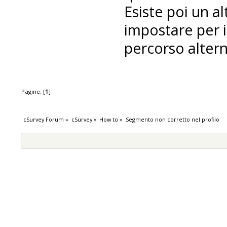
Esiste poi un 
impostare per i
percorso altern
Pagine: [
1
]
cSurvey Forum
»
cSurvey
»
How to
»
Segmento non corretto nel profilo