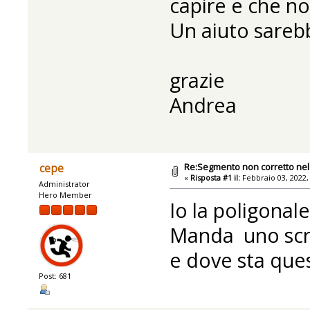
capire e che no
Un aiuto sareb
grazie
Andrea
Re:Segmento non corretto nel 
cepe
«
Risposta #1 il:
Febbraio 03, 2022,
Administrator
Hero Member
Io la poligonale
Manda uno scre
e dove sta quest
Post: 681