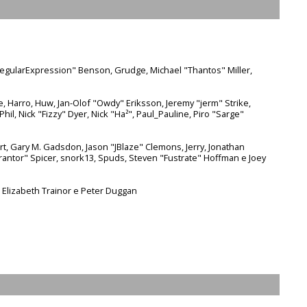
"RegularExpression" Benson, Grudge, Michael "Thantos" Miller,
re, Harro, Huw, Jan-Olof "Owdy" Eriksson, Jeremy "jerm" Strike,
Phil, Nick "Fizzy" Dyer, Nick "Ha²", Paul_Pauline, Piro "Sarge"
t, Gary M. Gadsdon, Jason "JBlaze" Clemons, Jerry, Jonathan
rantor" Spicer, snork13, Spuds, Steven "Fustrate" Hoffman e Joey
 Elizabeth Trainor e Peter Duggan