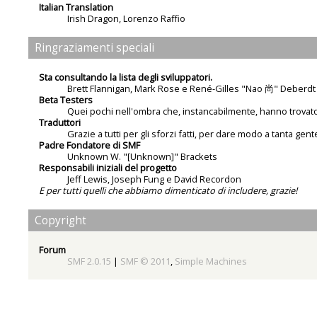
Italian Translation
Irish Dragon
,
Lorenzo Raffio
Ringraziamenti speciali
Sta consultando la lista degli sviluppatori.
Brett Flannigan, Mark Rose e René-Gilles "Nao 尚" Deberdt
Beta Testers
Quei pochi nell'ombra che, instancabilmente, hanno trovato 
Traduttori
Grazie a tutti per gli sforzi fatti, per dare modo a tanta gent
Padre Fondatore di SMF
Unknown W. "[Unknown]" Brackets
Responsabili iniziali del progetto
Jeff Lewis, Joseph Fung e David Recordon
E per tutti quelli che abbiamo dimenticato di includere, grazie!
Copyright
Forum
SMF 2.0.15
|
SMF © 2011
,
Simple Machines