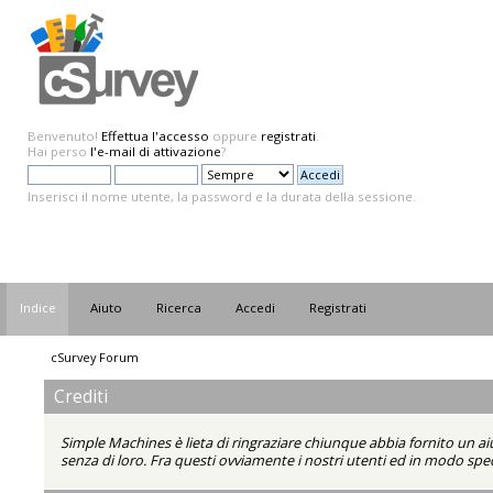
Benvenuto!
Effettua l'accesso
oppure
registrati
.
Hai perso
l'e-mail di attivazione
?
Inserisci il nome utente, la password e la durata della sessione.
Indice
Aiuto
Ricerca
Accedi
Registrati
cSurvey Forum
Crediti
Simple Machines è lieta di ringraziare chiunque abbia fornito un ai
senza di loro. Fra questi ovviamente i nostri utenti ed in modo spec