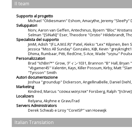
Il team
Supporto al progetto
Michael "Oldiesmann" Eshom, Amacythe, Jeremy "SleePy" D
Sviluppatori
Norv, Aaron van Geffen, Antechinus, Bjoern "Bloc" Kristia
Selman "[SiNaN]" Eser, Theodore "Orstio" Hildebrandt, Tho
Specialista del supporto
JimM, Adish "(F.L.A.M.E.R)" Patel, Aleksi "Lex" Kilpinen, Be
Jessica "Miss All Sunday" Gonzales, K@, Kevin "greyknight17" 
Dhima, Rumbaar, Pitti, RedOne, S-Ace, Wade "sησω" Pouls
Personalizzatori
Brad "IchBin™" Grow, ディン1031, Brannon "B" Hall, Bryan "Ru
"vbgamer45" Valentin, Kays, Killer Possum, Kirby, Matt "S
"Tyrsson" Smith
Autori documentazione
Joshua "groundup" Dickerson, AngellinaBelle, Daniel Diehl
Marketing
Kindred, Marcus "cσσкιє мσηѕтєя" Forsberg, Ralph "[n3rve]
Localizers
Relyana, Akyhne e GravuTrad
Servers Administrators
Derek Schwab e Liroy "CoreISP" van Hoewijk
Italian Translation