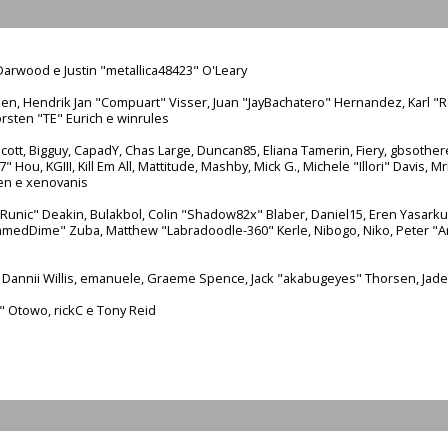
arwood e Justin "metallica48423" O'Leary
nsen, Hendrik Jan "Compuart" Visser, Juan "JayBachatero" Hernandez, Karl 
rsten "TE" Eurich e winrules
n Scott, Bigguy, CapadY, Chas Large, Duncan85, Eliana Tamerin, Fiery, gbsothe
Hou, KGIII, Kill Em All, Mattitude, Mashby, Mick G., Michele "Illori" Davis, Mr
en e xenovanis
nic" Deakin, Bulakbol, Colin "Shadow82x" Blaber, Daniel15, Eren Yasarkur
lammedDime" Zuba, Matthew "Labradoodle-360" Kerle, Nibogo, Niko, Peter "A
, Dannii Willis, emanuele, Graeme Spence, Jack "akabugeyes" Thorsen, Jade
" Otowo, rickC e Tony Reid