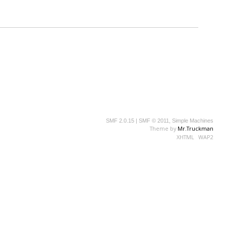
SMF 2.0.15
|
SMF © 2011
,
Simple Machines
Theme by
Mr.Truckman
XHTML
WAP2