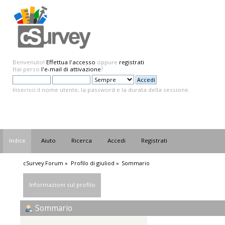
Benvenuto!
Effettua l'accesso
oppure
registrati
.
Hai perso
l'e-mail di attivazione
?
Inserisci il nome utente, la password e la durata della sessione.
Indice
Aiuto
Ricerca
Accedi
Registrati
cSurvey Forum
»
Profilo di giuliod
»
Sommario
Informazioni sul profilo
Sommario