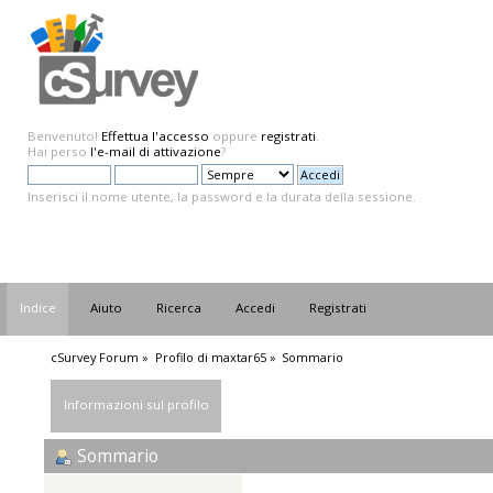
Benvenuto!
Effettua l'accesso
oppure
registrati
.
Hai perso
l'e-mail di attivazione
?
Inserisci il nome utente, la password e la durata della sessione.
Indice
Aiuto
Ricerca
Accedi
Registrati
cSurvey Forum
»
Profilo di maxtar65
»
Sommario
Informazioni sul profilo
Sommario