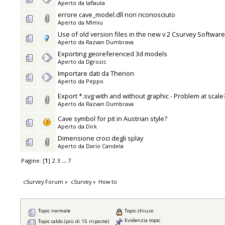
Aperto da
laflauta
errore cave_model.dll non riconosciuto
Aperto da
MImiu
Use of old version files in the new v.2 Csurvey Software
Aperto da
Razvan Dumbrava
Exporting georeferenced 3d models
Aperto da
Dgrozic
Importare dati da Therion
Aperto da
Peppo
Export *.svg with and without graphic - Problem at scale
Aperto da
Razvan Dumbrava
Cave symbol for pit in Austrian style?
Aperto da
Dirk
Dimensione croci degli splay
Aperto da
Dario Candela
Pagine: [
1
]
2
3
...
7
cSurvey Forum
»
cSurvey
»
How to
Topic normale
Topic chiuso
Evidenzia topic
Topic caldo (più di 15 risposte)