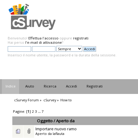
Benvenuto!
Effettua l'accesso
oppure
registrati
.
Hai perso
l'e-mail di attivazione
?
Inserisci il nome utente, la password e la durata della sessione.
Indice
Aiuto
Ricerca
Accedi
Registrati
cSurvey Forum
»
cSurvey
»
How to
Pagine: [
1
]
2
3
...
7
Oggetto
/
Aperto da
Importare nuovo ramo
Aperto da
laflauta