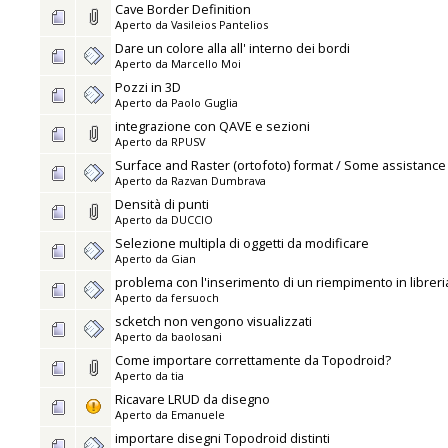
Cave Border Definition
Aperto da
Vasileios Pantelios
Dare un colore alla all' interno dei bordi
Aperto da
Marcello Moi
Pozzi in 3D
Aperto da
Paolo Guglia
integrazione con QAVE e sezioni
Aperto da
RPUSV
Surface and Raster (ortofoto) format / Some assistanc
Aperto da
Razvan Dumbrava
Densità di punti
Aperto da
DUCCIO
Selezione multipla di oggetti da modificare
Aperto da
Gian
problema con l'inserimento di un riempimento in libreri
Aperto da
fersuoch
scketch non vengono visualizzati
Aperto da
baolosani
Come importare correttamente da Topodroid?
Aperto da
tia
Ricavare LRUD da disegno
Aperto da
Emanuele
importare disegni Topodroid distinti