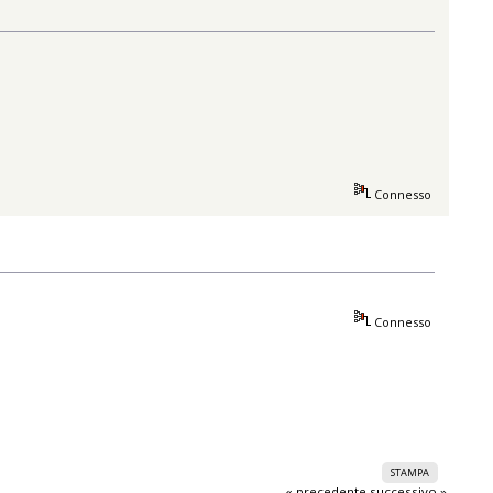
Connesso
Connesso
STAMPA
« precedente
successivo »