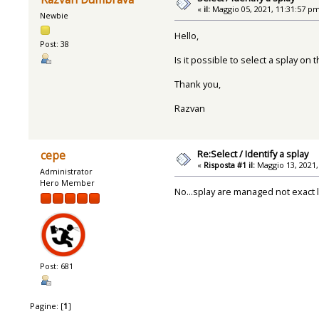
«
il:
Maggio 05, 2021, 11:31:57 p
Newbie
Hello,
Post: 38
Is it possible to select a splay on 
Thank you,
Razvan
Re:Select / Identify a splay
cepe
«
Risposta #1 il:
Maggio 13, 2021,
Administrator
Hero Member
No...splay are managed not exact l
Post: 681
Pagine: [
1
]