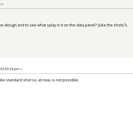
m »
the design and to see what splay is it on the data panel? (Like the shots?).
 02:03:24 pm »
ike standard shot so, at now, is not possible.