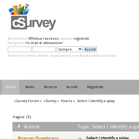
Benvenuto!
Effettua l'accesso
oppure
registrati
.
Hai perso
l'e-mail di attivazione
?
Inserisci il nome utente, la password e la durata della sessione.
Indice
Aiuto
Ricerca
Accedi
Registrati
cSurvey Forum
»
cSurvey
»
How to
»
Select / Identify a splay
Pagine: [
1
]
Autore
Topic: Select / Identify a s
Select / Identify a splay
Razvan Dumbrava