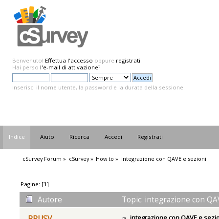
Benvenuto!
Effettua l'accesso
oppure
registrati
.
Hai perso
l'e-mail di attivazione
?
Inserisci il nome utente, la password e la durata della sessione.
Indice
Aiuto
Ricerca
Accedi
Registrati
cSurvey Forum
»
cSurvey
»
How to
»
integrazione con QAVE e sezioni
Pagine: [
1
]
Autore
Topic: integrazione con QAV
integrazione con QAVE e sezi
RPUSV