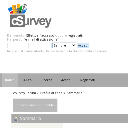
Benvenuto!
Effettua l'accesso
oppure
registrati
.
Hai perso
l'e-mail di attivazione
?
Inserisci il nome utente, la password e la durata della sessione.
Indice
Aiuto
Ricerca
Accedi
Registrati
cSurvey Forum
»
Profilo di cepe
»
Sommario
Informazioni sul profilo
Sommario