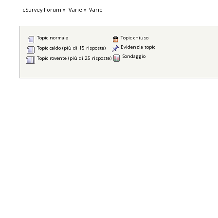
cSurvey Forum
»
Varie
»
Varie
Topic normale
Topic chiuso
Evidenzia topic
Topic caldo (più di 15 risposte)
Sondaggio
Topic rovente (più di 25 risposte)