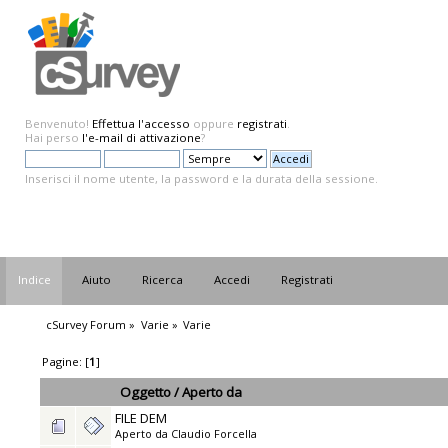
Benvenuto!
Effettua l'accesso
oppure
registrati
.
Hai perso
l'e-mail di attivazione
?
Inserisci il nome utente, la password e la durata della sessione.
Indice
Aiuto
Ricerca
Accedi
Registrati
cSurvey Forum
»
Varie
»
Varie
Pagine: [
1
]
Oggetto
/
Aperto da
FILE DEM
Aperto da
Claudio Forcella