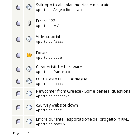
Sviluppo totale, planimetrico e misurato
Aperto da
Angelo Roncolato
Errore 122
Aperto da
MV
Videotutorial
Aperto da
Rocca
Forum
Aperto da
cepe
Caratteristiche hardware
Aperto da
francesco
OT: Catasto Emilia Romagna
Aperto da
Rocca
Newcomer from Greece - Some general questions
Aperto da
papadako
cSurvey website down
Aperto da
cepe
Errore durante l'esportazione del progetto in KML
Aperto da
cave86
Pagine: [
1
]