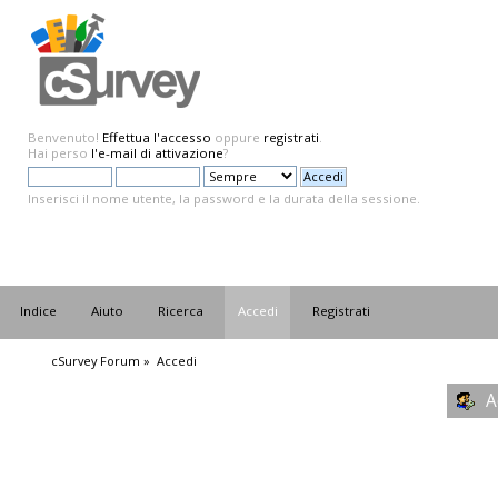
Benvenuto!
Effettua l'accesso
oppure
registrati
.
Hai perso
l'e-mail di attivazione
?
Inserisci il nome utente, la password e la durata della sessione.
Indice
Aiuto
Ricerca
Accedi
Registrati
cSurvey Forum
»
Accedi
A