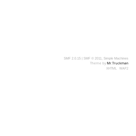
SMF 2.0.15
|
SMF © 2011
,
Simple Machines
Theme by
Mr.Truckman
XHTML
WAP2