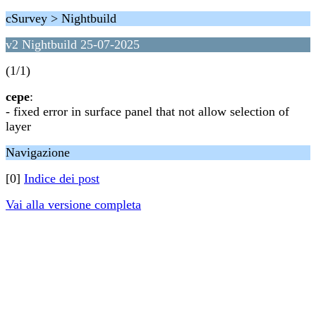
cSurvey > Nightbuild
v2 Nightbuild 25-07-2025
(1/1)
cepe
:
- fixed error in surface panel that not allow selection of
layer
Navigazione
[0]
Indice dei post
Vai alla versione completa