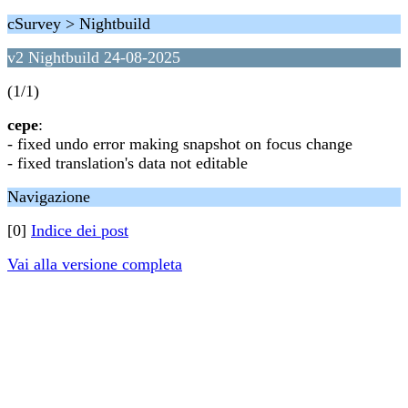
cSurvey > Nightbuild
v2 Nightbuild 24-08-2025
(1/1)
cepe
:
- fixed undo error making snapshot on focus change
- fixed translation's data not editable
Navigazione
[0]
Indice dei post
Vai alla versione completa