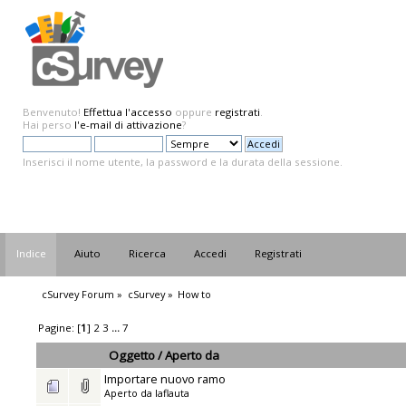
Benvenuto!
Effettua l'accesso
oppure
registrati
.
Hai perso
l'e-mail di attivazione
?
Inserisci il nome utente, la password e la durata della sessione.
Indice
Aiuto
Ricerca
Accedi
Registrati
cSurvey Forum
»
cSurvey
»
How to
Pagine: [
1
]
2
3
...
7
Oggetto
/
Aperto da
Importare nuovo ramo
Aperto da
laflauta