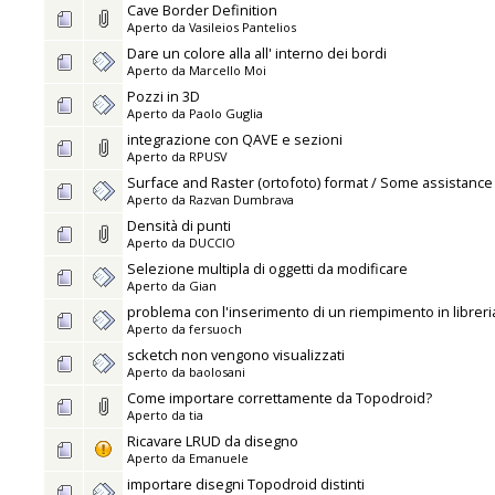
Cave Border Definition
Aperto da
Vasileios Pantelios
Dare un colore alla all' interno dei bordi
Aperto da
Marcello Moi
Pozzi in 3D
Aperto da
Paolo Guglia
integrazione con QAVE e sezioni
Aperto da
RPUSV
Surface and Raster (ortofoto) format / Some assistanc
Aperto da
Razvan Dumbrava
Densità di punti
Aperto da
DUCCIO
Selezione multipla di oggetti da modificare
Aperto da
Gian
problema con l'inserimento di un riempimento in libreri
Aperto da
fersuoch
scketch non vengono visualizzati
Aperto da
baolosani
Come importare correttamente da Topodroid?
Aperto da
tia
Ricavare LRUD da disegno
Aperto da
Emanuele
importare disegni Topodroid distinti