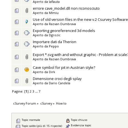
Aperto da
laflauta
errore cave_model.dll non riconosciuto
Aperto da
MImiu
Use of old version files in the new v.2 Csurvey Software
Aperto da
Razvan Dumbrava
Exporting georeferenced 3d models
Aperto da
Dgrozic
Importare dati da Therion
Aperto da
Peppo
Export *.svg with and without graphic - Problem at scale
Aperto da
Razvan Dumbrava
Cave symbol for pit in Austrian style?
Aperto da
Dirk
Dimensione croci degli splay
Aperto da
Dario Candela
Pagine: [
1
]
2
3
...
7
cSurvey Forum
»
cSurvey
»
How to
Topic normale
Topic chiuso
Evidenzia topic
Topic caldo (più di 15 risposte)