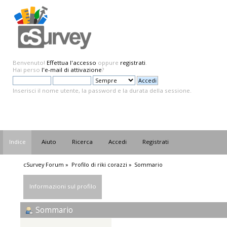
Benvenuto!
Effettua l'accesso
oppure
registrati
.
Hai perso
l'e-mail di attivazione
?
Inserisci il nome utente, la password e la durata della sessione.
Indice
Aiuto
Ricerca
Accedi
Registrati
cSurvey Forum
»
Profilo di riki corazzi
»
Sommario
Informazioni sul profilo
Sommario