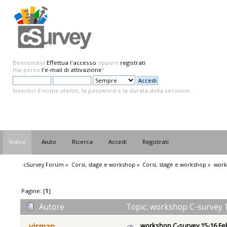
Benvenuto!
Effettua l'accesso
oppure
registrati
.
Hai perso
l'e-mail di attivazione
?
Inserisci il nome utente, la password e la durata della sessione.
Indice
Aiuto
Ricerca
Accedi
Registrati
cSurvey Forum
»
Corsi, stage e workshop
»
Corsi, stage e workshop
»
work
Pagine: [
1
]
Autore
Topic: workshop C-survey 1
workshop C-survey 15-16 Fe
virman