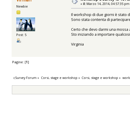
«
il:
Marzo 14, 2014, 04:57:35 pm
Newbie
Il workshop di due giorni è stato 
Sono stata contenta di partecipar
Certo che devo darmi una mossa a 
Sto iniziando a importare qualcos
Post: 5
Virginia
Pagine: [
1
]
cSurvey Forum
»
Corsi, stage e workshop
»
Corsi, stage e workshop
»
work