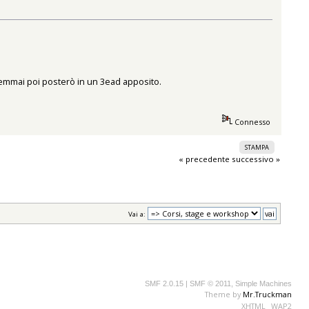
semmai poi posterò in un 3ead apposito.
Connesso
STAMPA
« precedente
successivo »
Vai a:
SMF 2.0.15
|
SMF © 2011
,
Simple Machines
Theme by
Mr.Truckman
XHTML
WAP2