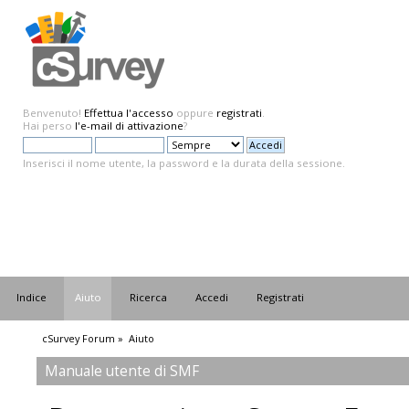
Benvenuto!
Effettua l'accesso
oppure
registrati
.
Hai perso
l'e-mail di attivazione
?
Inserisci il nome utente, la password e la durata della sessione.
Indice
Aiuto
Ricerca
Accedi
Registrati
cSurvey Forum
»
Aiuto
Manuale utente di SMF