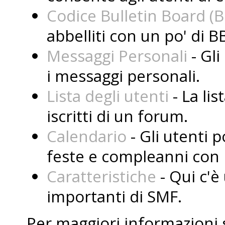
Codice Bulletin Board (
abbelliti con un po' di B
Messaggi Personali
- Gli
i messaggi personali.
Lista degli utenti
- La lis
iscritti di un forum.
Calendario
- Gli utenti 
feste e compleanni con i
Caratteristiche
- Qui c'è 
importanti di SMF.
Per maggiori informazioni 