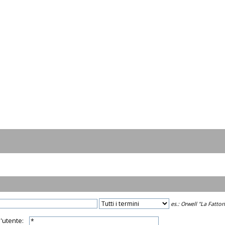
es.:
Orwell "La Fattori
l'utente: