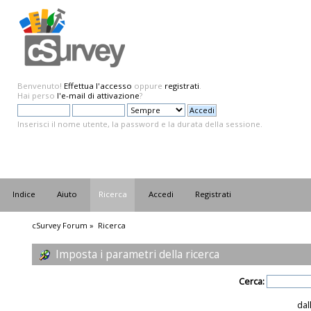
Benvenuto!
Effettua l'accesso
oppure
registrati
.
Hai perso
l'e-mail di attivazione
?
Inserisci il nome utente, la password e la durata della sessione.
Indice
Aiuto
Ricerca
Accedi
Registrati
cSurvey Forum
»
Ricerca
Imposta i parametri della ricerca
Cerca:
dal