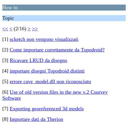
How to
Topic
<<
<
(2/16)
>
>>
[1]
scketch non vengono visualizzati
[2]
Come importare correttamente da Topodroid?
[3]
Ricavare LRUD da disegno
[4]
importare disegni Topodroid distinti
[5]
errore cave_model.dll non riconosciuto
[6]
Use of old version files in the new v.2 Csurvey
Software
[7]
Exporting georeferenced 3d models
[8]
Importare dati da Therion