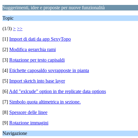
Suggerimenti, idee e proposte per nuove funzionalità
Topic
(1/3)
>
>>
[1]
Import di dati da app SexyTopo
[2]
Modifica gerarchia rami
[3]
Rotazione per testo capisaldi
[4]
Etichette caposaldo sovrapposte in pianta
[5]
Import sketch into base layer
[6]
Add "exlcude" option in the replicate data options
[7]
Simbolo quota altimetrica in sezione.
[8]
Spessore delle linee
[9]
Rotazione immagini
Navigazione