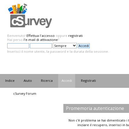
Benvenuto!
Effettua l'accesso
oppure
registrati
.
Hai perso
l'e-mail di attivazione
?
Inserisci il nome utente, la password e la durata della sessione.
Indice
Aiuto
Ricerca
Accedi
Registrati
cSurvey Forum
Promemoria autenticazione
Non c'è problema se hai dimenticato i t
iniziare il recupero, inserisci in 