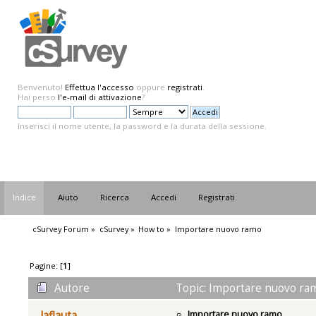
Benvenuto!
Effettua l'accesso
oppure
registrati
.
Hai perso
l'e-mail di attivazione
?
Inserisci il nome utente, la password e la durata della sessione.
Indice
Aiuto
Ricerca
Accedi
Registrati
cSurvey Forum
»
cSurvey
»
How to
»
Importare nuovo ramo
Pagine: [
1
]
Autore
Topic: Importare nuovo ram
Importare nuovo ramo
laflauta