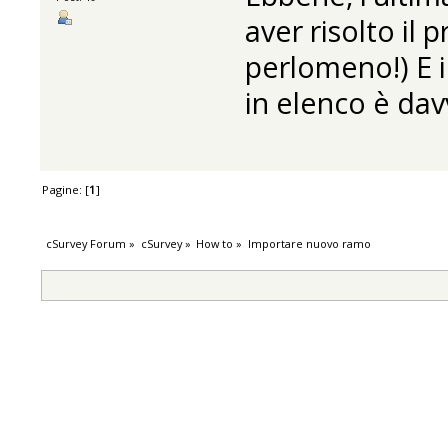
aver risolto il
perlomeno!) E il
in elenco è da
Pagine: [
1
]
cSurvey Forum
»
cSurvey
»
How to
»
Importare nuovo ramo