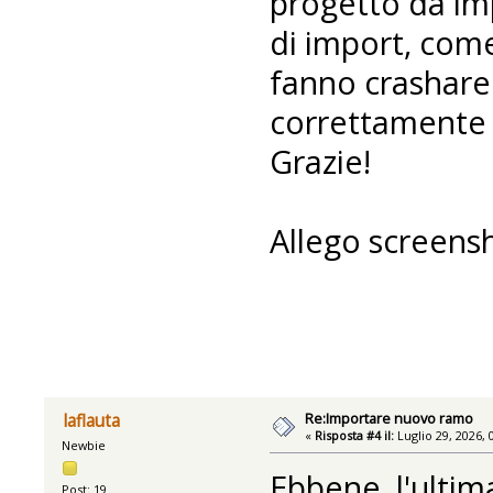
progetto da im
di import, come
fanno crashare
correttamente i
Grazie!
Allego screensh
Re:Importare nuovo ramo
laflauta
«
Risposta #4 il:
Luglio 29, 2026, 
Newbie
Ebbene, l'ultim
Post: 19