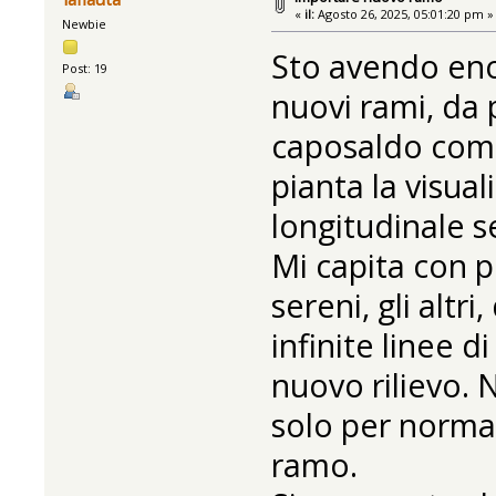
«
il:
Agosto 26, 2025, 05:01:20 pm »
Newbie
Sto avendo eno
Post: 19
nuovi rami, da 
caposaldo comu
pianta la visua
longitudinale se
Mi capita con pi
sereni, gli altr
infinite linee d
nuovo rilievo. 
solo per norma
ramo.