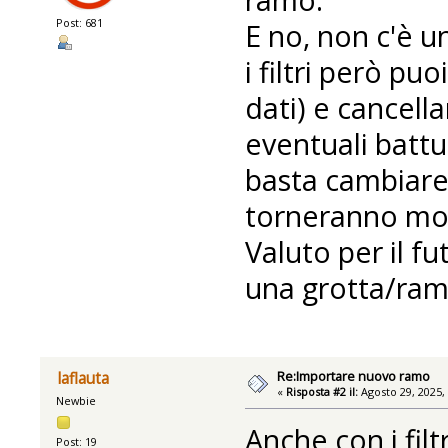
Post: 681
E no, non c'è 
i filtri però pu
dati) e cancell
eventuali batt
basta cambiare 
torneranno modi
Valuto per il f
una grotta/ram
Re:Importare nuovo ramo
laflauta
«
Risposta #2 il:
Agosto 29, 2025,
Newbie
Anche con i filt
Post: 19