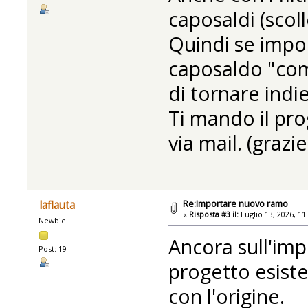
caposaldi (scol
Quindi se impor
caposaldo "com
di tornare indie
Ti mando il pro
via mail. (grazie
Re:Importare nuovo ramo
laflauta
«
Risposta #3 il:
Luglio 13, 2026, 11
Newbie
Ancora sull'im
Post: 19
progetto esiste
con l'origine.