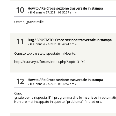
10
How to
/
Re:Croce sezione trasversale in stampa
«
il:
Gennaio 27, 2021, 08:50:37 am »
Ottimo, grazie mille!
11
Bug
/
SPOSTATO: Croce sezione trasversale in stampa
«
il:
Gennaio 27, 2021, 08:49:41 am »
Questo topic è stato spostato in
How to
.
http://csurvey.it/forum/index.php?topic=319.0
12
How to
/
Re:Croce sezione trasversale in stampa
«
il:
Gennaio 27, 2021, 08:30:57 am »
Ciao,
grazie per la risposta. E' il programma che lo inserisce in automa
Non ero mai incappato in questo "problema" fino ad ora.