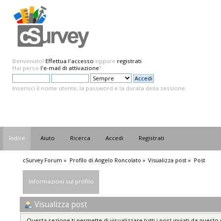
Benvenuto!
Effettua l'accesso
oppure
registrati
.
Hai perso
l'e-mail di attivazione
?
Inserisci il nome utente, la password e la durata della sessione.
Indice
Aiuto
Ricerca
Accedi
Registrati
cSurvey Forum
»
Profilo di Angelo Roncolato
»
Visualizza post
»
Post
Informazioni sul profilo
Visualizza post
Questa sezione ti permette di visualizzare tutti i post inviati da questo 