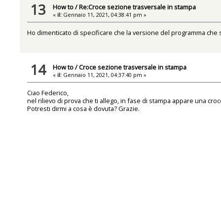
13
How to
/
Re:Croce sezione trasversale in stampa
«
il:
Gennaio 11, 2021, 04:38:41 pm »
Ho dimenticato di specificare che la versione del programma che s
14
How to
/
Croce sezione trasversale in stampa
«
il:
Gennaio 11, 2021, 04:37:40 pm »
Ciao Federico,
nel rilievo di prova che ti allego, in fase di stampa appare una 
Potresti dirmi a cosa è dovuta? Grazie.