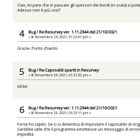
Ciao, mi pare che in passato gli spessori dei bordi (in scala) si p
Adesso non è più così?
4
Bug
/
Re:Resurvey ver. 1.11.2944 del 21/10/2021
«
il:
Novembre 24, 2021, 01:22:01 pm »
Grazie. Punto chiarito.
5
Bug
/
Re:Caposaldi spariti in Resurvey
«
il:
Novembre 24, 2021, 01:21:02 pm »
64 bit.
6
Bug
/
Re:Resurvey ver. 1.11.2944 del 21/10/2021
«
il:
Novembre 23, 2021, 03:23:11 pm »
Forse ho capito. Se ci si dimentica di impostare il caposaldo di orig
Sarebbe utile che il programma emettesse un messaggio di errore 
impedita.