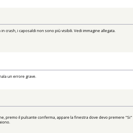
n crash, i caposaldi non sono più visibili. Vedi immagine allegata.
nala un errore grave.
zione, premo il pulsante conferma, appare la finestra dove devo premere "Si"
aiono.