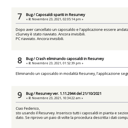
7
Bug
/
Caposaldi spariti in Resurvey
«
il:
Novembre 23, 2021, 02:05:14 pm »
Dopo aver cancellato un caposaldo e l'applicazione essere andata i
cSurvey è stato riavviato. Ancora invisibili.
PC riavviato. Ancora invisibili.
8
Bug
/
Crash eliminando caposaldi in Resurvey
«
il:
Novembre 23, 2021, 01:52:39 pm »
Eliminando un caposaldo in modalità Resurvey, l'applicazione seg
9
Bug
/
Resurvey ver. 1.11.2944 del 21/10/2021
«
il:
Novembre 23, 2021, 10:34:22 am »
Ciao Federico,
sto usando il Resurvey. Inserisco tutti i caposaldi in pianta e se
dato. Se riprovo un paio di volte la procedura descritta i dati comp