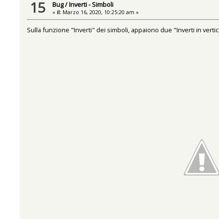
15
Bug
/
Inverti - Simboli
«
il:
Marzo 16, 2020, 10:25:20 am »
Sulla funzione "Inverti" dei simboli, appaiono due "Inverti in vertica