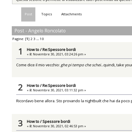
Post
Topics
Attachments
Post - Angelo Roncolato
Pagine: [
1
]
2
3
...
10
1
How to
/
Re:Spessore bordi
«
il:
Novembre 30, 2021, 03:24:26 pm »
Come dice il mio vecchio:
ghe pi tempo che schei
...quindi, take yo
2
How to
/
Re:Spessore bordi
«
il:
Novembre 30, 2021, 03:11:32 pm »
Ricordavo bene allora. Sto provando la nightbuilt che hai da poco
3
How to
/
Spessore bordi
«
il:
Novembre 30, 2021, 02:46:53 pm »