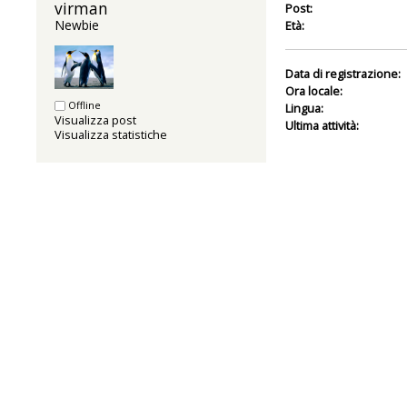
virman 
Post:
Newbie
Età:
Data di registrazione:
Ora locale:
Offline
Lingua:
Visualizza post
Ultima attività:
Visualizza statistiche