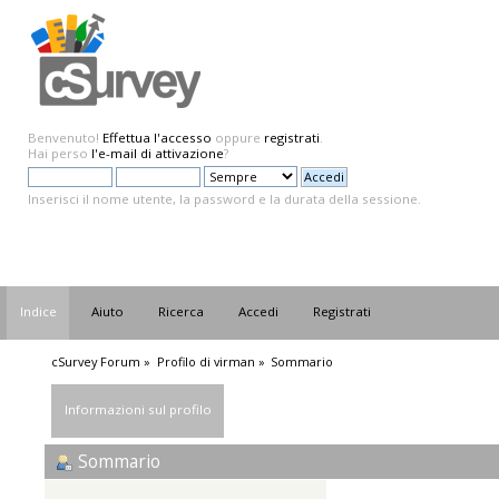
Benvenuto!
Effettua l'accesso
oppure
registrati
.
Hai perso
l'e-mail di attivazione
?
Inserisci il nome utente, la password e la durata della sessione.
Indice
Aiuto
Ricerca
Accedi
Registrati
cSurvey Forum
»
Profilo di virman
»
Sommario
Informazioni sul profilo
Sommario