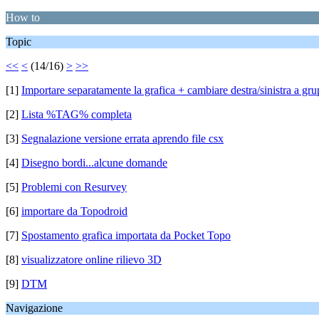
How to
Topic
<<
<
(14/16)
>
>>
[1]
Importare separatamente la grafica + cambiare destra/sinistra a gru
[2]
Lista %TAG% completa
[3]
Segnalazione versione errata aprendo file csx
[4]
Disegno bordi...alcune domande
[5]
Problemi con Resurvey
[6]
importare da Topodroid
[7]
Spostamento grafica importata da Pocket Topo
[8]
visualizzatore online rilievo 3D
[9]
DTM
Navigazione