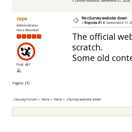
«
Ultima modifica: Settembre 07, 2024,
Re:cSurvey website down
cepe
«
Risposta #1 il:
Settembre 11, 20
Administrator
Hero Member
The official we
scratch.
Some old conten
Post: 681
Pagine: [
1
]
cSurvey Forum
»
Varie
»
Varie
»
cSurvey website down