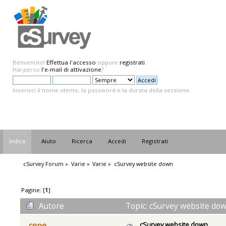
Benvenuto!
Effettua l'accesso
oppure
registrati
.
Hai perso
l'e-mail di attivazione
?
Inserisci il nome utente, la password e la durata della sessione.
Indice
Aiuto
Ricerca
Accedi
Registrati
cSurvey Forum
»
Varie
»
Varie
»
cSurvey website down
Pagine: [
1
]
Autore
Topic: cSurvey website dow
cSurvey website down
cepe