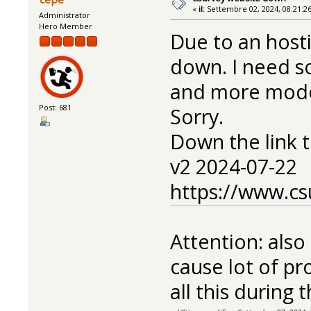
«
il:
Settembre 02, 2024, 08:21:2
Administrator
Hero Member
Due to an hosti
down. I need s
and more mod
Post: 681
Sorry.
Down the link 
v2 2024-07-22
https://www.cs
Attention: als
cause lot of pro
all this during