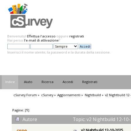
Benvenuto!
Effettua l'accesso
oppure
registrati
.
Hai perso
l'e-mail di attivazione
?
Inserisci il nome utente, la password e la durata della sessione.
Indice
Aiuto
Ricerca
Accedi
Registrati
cSurvey Forum
»
cSurvey
»
Aggiornamenti
»
Nightbuild
»
v2 Nightbuild 12
Pagine: [
1
]
Autore
Topic: v2 Nightbuild 12-10-
v2 Nightbuild 12-10-2025
cepe