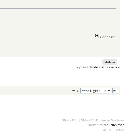
Connesso
STAMPA
« precedente
successivo »
Vai a:
SMF 2.0.15
|
SMF © 2011
,
Simple Machines
Theme by
Mr.Truckman
XHTML
WAP2