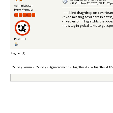
«
il:
Ottobre 12, 2025, 08:11:57 p
Administrator
Hero Member
- enabled drag/drop on cave/bran
- fixed missing scrollbars in setti
- fixed error in highlights that d
- new tag in global texts to get sp
Post: 681
Pagine: [
1
]
cSurvey Forum
»
cSurvey
»
Aggiornamenti
»
Nightbuild
»
v2 Nightbuild 12