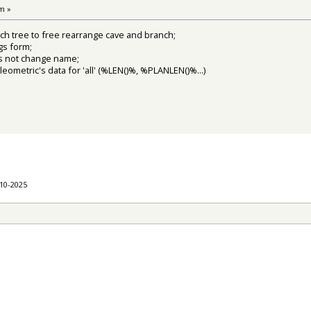
m »
ch tree to free rearrange cave and branch;
ngs form;
oes not change name;
eleometric's data for 'all' (%LEN()%, %PLANLEN()%...)
-10-2025