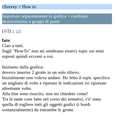
cSurvey > How to
Importare separatamente la grafica + cambiare
destra/sinistra a gruppi di punti
(1/2)
>
>>
fato
:
Ciao a tutti.
Sugli "HowTo" non mi sembrano esserci topic sui temi
esposti quindi eccomi a voi.
Iniziamo dalla grafica:
dovevo inserire 2 grotte in un solo rilievo.
Inizialmente non voleva andare. Ho letto il topic specifico
un migliaio di volte e ripetuto le indicazioni ivi riportate
altrettante volte.
Alla fine sono riuscito, non mi chiedete come!
Tra le tante cose fatte nel corso dei tentativi, c'e' stata
quella di togliere tutti gli oggetti grafici (i bordi
sostanzialmente) da entrambe le grotte.