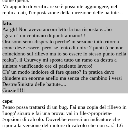
come quella.
Mi appunto di verificare se è possibile aggiungere, nel
replica dati, l'impostazione della direzione delle battute...
fato
:
Aargh! Non avevo ancora letto la tua risposta e...ho
"girato" un centinaio di punti a mano!!!
Ora sono semi-disperato perche' in sezione tutto ritorna
come deve essere, pero' se tento di unire 2 punti (che non
coincidono sul rilievo ma io so essere lo stesso punto nella
realta'), il Csurvey mi sposta tutto un ramo da destra a
sinistra vanificando ore di paziente lavoro!
C'e' un modo indolore di fare questo? In pratica devo
chiudere un enorme anello ma senza che cambino i versi
Destra/Sinistra delle battute....
Grazie!!!!!
cepe
:
Penso possa trattarsi di un bug. Fai una copia del rilievo in
'luogo' sicuro e fai una prova: vai in file->proprieta-
>opzioni di calcolo. Dovrebbe esserci un indicatore che
riporta la versione del motore di calcolo che non sarà 1.6