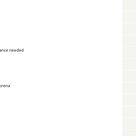
stance needed
breria