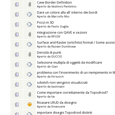
Cave Border Definition
Aperto da
Vasileios Pantelios
Dare un colore alla all' interno dei bordi
Aperto da
Marcello Moi
Pozzi in 3D
Aperto da
Paolo Guglia
integrazione con QAVE e sezioni
Aperto da
RPUSV
Surface and Raster (ortofoto) format / Some assi
Aperto da
Razvan Dumbrava
Densità di punti
Aperto da
DUCCIO
Selezione multipla di oggetti da modificare
Aperto da
Gian
problema con l'inserimento di un riempimento in li
Aperto da
fersuoch
scketch non vengono visualizzati
Aperto da
baolosani
Come importare correttamente da Topodroid?
Aperto da
tia
Ricavare LRUD da disegno
Aperto da
Emanuele
importare disegni Topodroid distinti