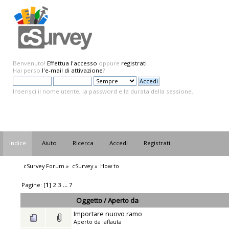
Benvenuto!
Effettua l'accesso
oppure
registrati
.
Hai perso
l'e-mail di attivazione
?
Inserisci il nome utente, la password e la durata della sessione.
Indice
Aiuto
Ricerca
Accedi
Registrati
cSurvey Forum
»
cSurvey
»
How to
Pagine: [
1
]
2
3
...
7
Oggetto
/
Aperto da
Importare nuovo ramo
Aperto da
laflauta