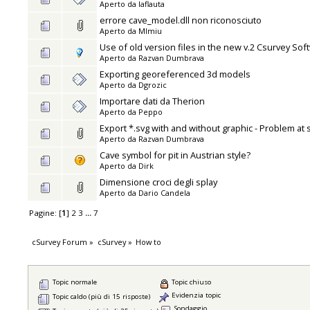
Aperto da
laflauta
errore cave_model.dll non riconosciuto
Aperto da
MImiu
Use of old version files in the new v.2 Csurvey Sof
Aperto da
Razvan Dumbrava
Exporting georeferenced 3d models
Aperto da
Dgrozic
Importare dati da Therion
Aperto da
Peppo
Export *.svg with and without graphic - Problem at 
Aperto da
Razvan Dumbrava
Cave symbol for pit in Austrian style?
Aperto da
Dirk
Dimensione croci degli splay
Aperto da
Dario Candela
Pagine: [
1
]
2
3
...
7
cSurvey Forum
»
cSurvey
»
How to
Topic normale
Topic chiuso
Evidenzia topic
Topic caldo (più di 15 risposte)
Sondaggio