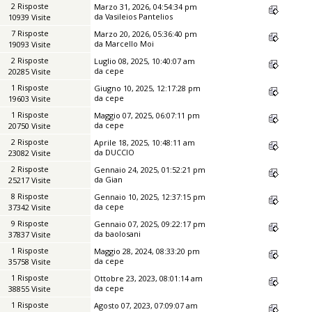
2 Risposte
Marzo 31, 2026, 04:54:34 pm
da
Vasileios Pantelios
10939 Visite
7 Risposte
Marzo 20, 2026, 05:36:40 pm
da
Marcello Moi
19093 Visite
2 Risposte
Luglio 08, 2025, 10:40:07 am
da
cepe
20285 Visite
1 Risposte
Giugno 10, 2025, 12:17:28 pm
da
cepe
19603 Visite
1 Risposte
Maggio 07, 2025, 06:07:11 pm
da
cepe
20750 Visite
2 Risposte
Aprile 18, 2025, 10:48:11 am
da
DUCCIO
23082 Visite
2 Risposte
Gennaio 24, 2025, 01:52:21 pm
da
Gian
25217 Visite
8 Risposte
Gennaio 10, 2025, 12:37:15 pm
da
cepe
37342 Visite
9 Risposte
Gennaio 07, 2025, 09:22:17 pm
da
baolosani
37837 Visite
1 Risposte
Maggio 28, 2024, 08:33:20 pm
da
cepe
35758 Visite
1 Risposte
Ottobre 23, 2023, 08:01:14 am
da
cepe
38855 Visite
1 Risposte
Agosto 07, 2023, 07:09:07 am