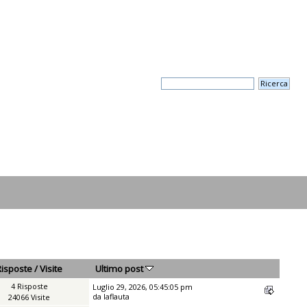
Risposte
/
Visite
Ultimo post
4 Risposte
Luglio 29, 2026, 05:45:05 pm
da
laflauta
24066 Visite