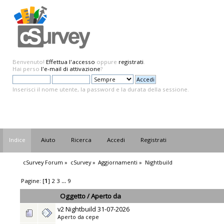
Benvenuto!
Effettua l'accesso
oppure
registrati
.
Hai perso
l'e-mail di attivazione
?
Inserisci il nome utente, la password e la durata della sessione.
Indice
Aiuto
Ricerca
Accedi
Registrati
cSurvey Forum
»
cSurvey
»
Aggiornamenti
»
Nightbuild
Pagine: [
1
]
2
3
...
9
Oggetto
/
Aperto da
v2 Nightbuild 31-07-2026
Aperto da
cepe