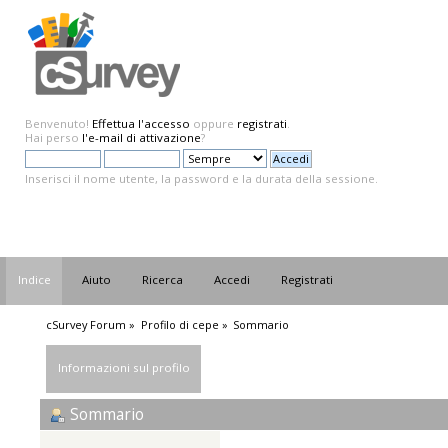
Benvenuto!
Effettua l'accesso
oppure
registrati
.
Hai perso
l'e-mail di attivazione
?
Inserisci il nome utente, la password e la durata della sessione.
Indice
Aiuto
Ricerca
Accedi
Registrati
cSurvey Forum
»
Profilo di cepe
»
Sommario
Informazioni sul profilo
Sommario