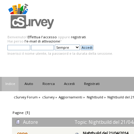
Benvenuto!
Effettua l'accesso
oppure
registrati
.
Hai perso
l'e-mail di attivazione
?
Inserisci il nome utente, la password e la durata della sessione.
Indice
Aiuto
Ricerca
Accedi
Registrati
cSurvey Forum
»
cSurvey
»
Aggiornamenti
»
Nightbuild
»
Nightbuild del 2
Pagine: [
1
]
Autore
Topic: Nightbuild del 21/04
Nightbuild del 21/04/2014
cepe