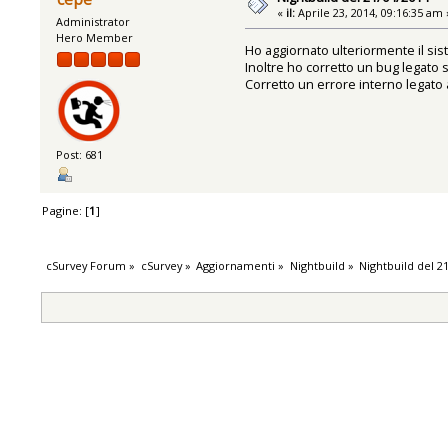
«
il:
Aprile 23, 2014, 09:16:35 am 
Administrator
Hero Member
Ho aggiornato ulteriormente il sist
Inoltre ho corretto un bug legato 
Corretto un errore interno legato a
Post: 681
Pagine: [
1
]
cSurvey Forum
»
cSurvey
»
Aggiornamenti
»
Nightbuild
»
Nightbuild del 2