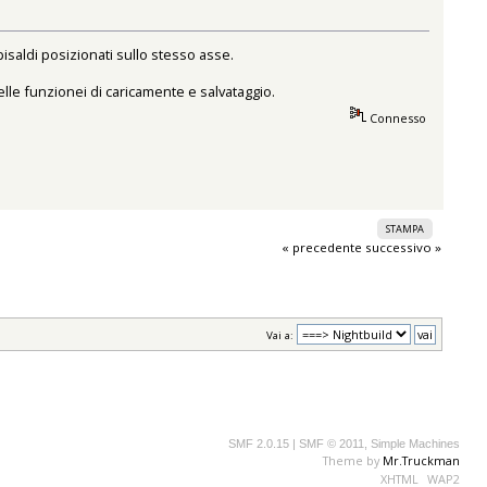
pisaldi posizionati sullo stesso asse.
elle funzionei di caricamente e salvataggio.
Connesso
STAMPA
« precedente
successivo »
Vai a:
SMF 2.0.15
|
SMF © 2011
,
Simple Machines
Theme by
Mr.Truckman
XHTML
WAP2