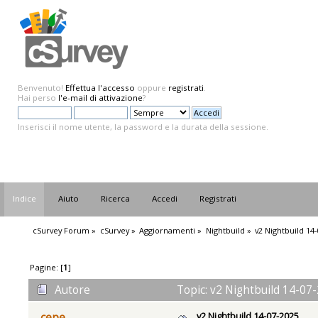
Benvenuto!
Effettua l'accesso
oppure
registrati
.
Hai perso
l'e-mail di attivazione
?
Inserisci il nome utente, la password e la durata della sessione.
Indice
Aiuto
Ricerca
Accedi
Registrati
cSurvey Forum
»
cSurvey
»
Aggiornamenti
»
Nightbuild
»
v2 Nightbuild 14
Pagine: [
1
]
Autore
Topic: v2 Nightbuild 14-07-
v2 Nightbuild 14-07-2025
cepe