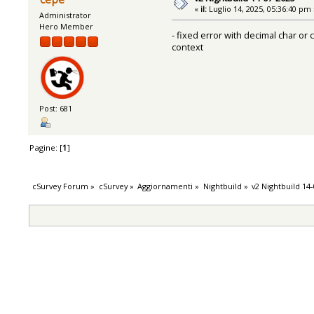
«
il:
Luglio 14, 2025, 05:36:40 pm 
Administrator
Hero Member
- fixed error with decimal char or 
context
Post: 681
Pagine: [
1
]
cSurvey Forum
»
cSurvey
»
Aggiornamenti
»
Nightbuild
»
v2 Nightbuild 14