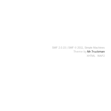
SMF 2.0.15
|
SMF © 2011
,
Simple Machines
Theme by
Mr.Truckman
XHTML
WAP2