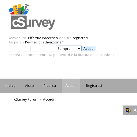
Benvenuto!
Effettua l'accesso
oppure
registrati
.
Hai perso
l'e-mail di attivazione
?
Inserisci il nome utente, la password e la durata della sessione.
Indice
Aiuto
Ricerca
Accedi
Registrati
cSurvey Forum
»
Accedi
A