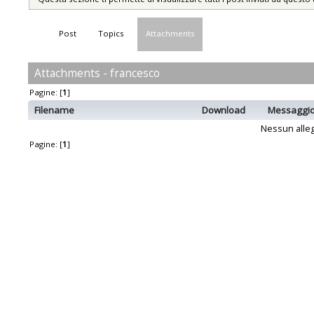
Post
Topics
Attachments
Attachments - francesco
Pagine: [
1
]
Filename
Download
Messaggi
Nessun alleg
Pagine: [
1
]