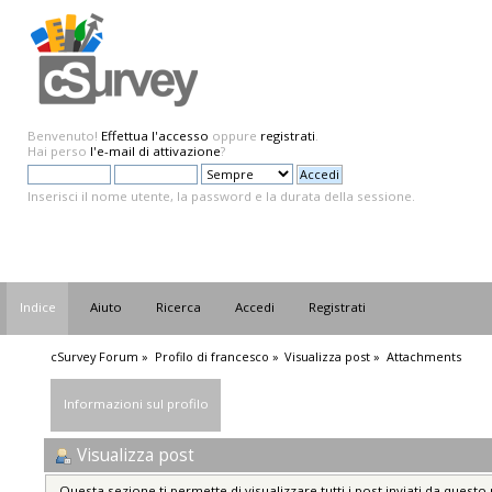
Benvenuto!
Effettua l'accesso
oppure
registrati
.
Hai perso
l'e-mail di attivazione
?
Inserisci il nome utente, la password e la durata della sessione.
Indice
Aiuto
Ricerca
Accedi
Registrati
cSurvey Forum
»
Profilo di francesco
»
Visualizza post
»
Attachments
Informazioni sul profilo
Visualizza post
Questa sezione ti permette di visualizzare tutti i post inviati da questo 