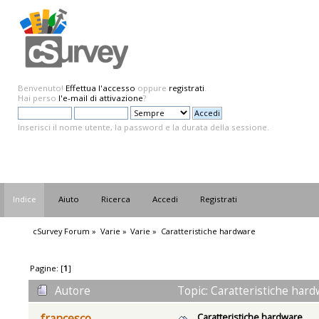
Benvenuto!
Effettua l'accesso
oppure
registrati
.
Hai perso
l'e-mail di attivazione
?
Inserisci il nome utente, la password e la durata della sessione.
Indice
Aiuto
Ricerca
Accedi
Registrati
cSurvey Forum
»
Varie
»
Varie
»
Caratteristiche hardware
Pagine: [
1
]
Autore
Topic: Caratteristiche hard
Caratteristiche hardware
francesco