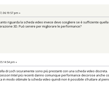
7, 06:19:57 pm »
quanto riguarda la scheda video invece devo scegliere se è sufficiente quell
elerazione 3D. Può servire per migliorare le performance?
05:14:54 pm »
 quella di Loch sicuramente sono più prestanti con una scheda video discreta.
ocessori Intel più recenti danno comunque performance decorose anche con
 in modo ottimale la scheda video quindi non è possibile sfruttare al pien