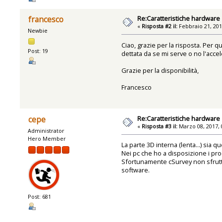
Re:Caratteristiche hardware
francesco
«
Risposta #2 il:
Febbraio 21, 201
Newbie
Ciao, grazie per la risposta. Per 
Post: 19
dettata da se mi serve o no l'acc
Grazie per la disponibilità,
Francesco
Re:Caratteristiche hardware
cepe
«
Risposta #3 il:
Marzo 08, 2017, 
Administrator
Hero Member
La parte 3D interna (lenta...) sia
Nei pc che ho a disposizione i pr
Sfortunamente cSurvey non sfrutta
software.
Post: 681