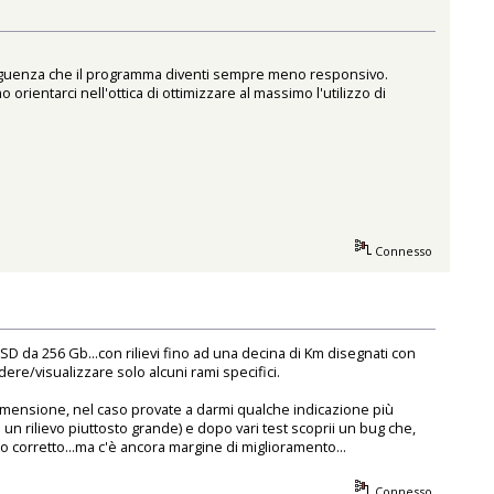
nseguenza che il programma diventi sempre meno responsivo.
rientarci nell'ottica di ottimizzare al massimo l'utilizzo di
Connesso
D da 256 Gb...con rilievi fino ad una decina di Km disegnati con
re/visualizzare solo alcuni rami specifici.
 dimensione, nel caso provate a darmi qualche indicazione più
un rilievo piuttosto grande) e dopo vari test scoprii un bug che,
o corretto...ma c'è ancora margine di miglioramento...
Connesso