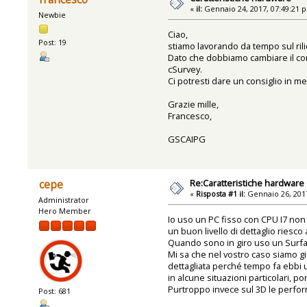
«
il:
Gennaio 24, 2017, 07:49:21 
Newbie
Ciao,
Post: 19
stiamo lavorando da tempo sul ril
Dato che dobbiamo cambiare il compu
cSurvey.
Ci potresti dare un consiglio in me
Grazie mille,
Francesco,
GSCAIPG
Re:Caratteristiche hardware
cepe
«
Risposta #1 il:
Gennaio 26, 2017
Administrator
Hero Member
Io uso un PC fisso con CPU I7 non 
un buon livello di dettaglio riesc
Quando sono in giro uso un Surfac
Mi sa che nel vostro caso siamo gi
dettagliata perché tempo fa ebbi u
in alcune situazioni particolari, 
Purtroppo invece sul 3D le perfo
Post: 681