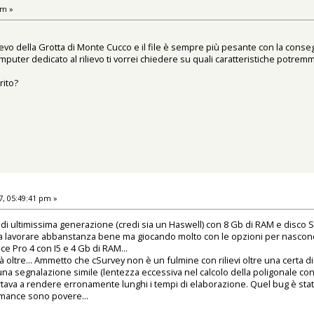
pm »
ievo della Grotta di Monte Cucco e il file è sempre più pesante con la co
ter dedicato al rilievo ti vorrei chiedere su quali caratteristiche potremmo o
rito?
, 05:49:41 pm »
di ultimissima generazione (credi sia un Haswell) con 8 Gb di RAM e disco SS
o a lavorare abbanstanza bene ma giocando molto con le opzioni per nasconde
e Pro 4 con I5 e 4 Gb di RAM...
à oltre... Ammetto che cSurvey non è un fulmine con rilievi oltre una certa
na segnalazione simile (lentezza eccessiva nel calcolo della poligonale con 
portava a rendere erronamente lunghi i tempi di elaborazione. Quel bug è stat
rmance sono povere...