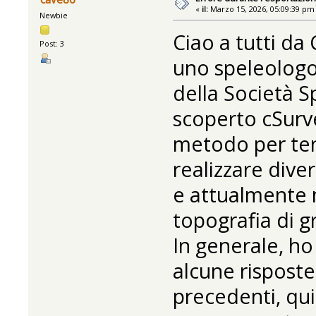
«
il:
Marzo 15, 2026, 05:09:39 pm
Newbie
Ciao a tutti d
Post: 3
uno speleolog
della Società S
scoperto cSurve
metodo per tent
realizzare diver
e attualmente 
topografia di 
In generale, h
alcune risposte
precedenti, qu