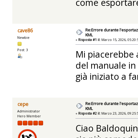
come esportare
Re:Errore durante l'esportaz
cave86
KML
Newbie
«
Risposta #1 il:
Marzo 15, 2026, 05:20:
Post: 3
Mi piacerebbe 
del manuale in 
già iniziato a fa
Re:Errore durante l'esportaz
cepe
KML
Administrator
«
Risposta #2 il:
Marzo 23, 2026, 09:25:
Hero Member
Ciao Baldoquin 