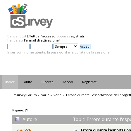
Benvenuto!
Effettua l'accesso
oppure
registrati
.
Hai perso
l'e-mail di attivazione
?
Inserisci il nome utente, la password e la durata della sessione.
Indice
Aiuto
Ricerca
Accedi
Registrati
cSurvey Forum
»
Varie
»
Varie
»
Errore durante l'esportazione del proget
Pagine: [
1
]
Autore
Topic: Errore durante l'esp
Errore durante l'esportazion
cave86