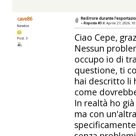
Re:Errore durante l'esportazi
cave86
«
Risposta #3 il:
Aprile 27, 2026, 10
Newbie
Ciao Cepe, graz
Post: 3
Nessun problema
occupo io di tr
questione, ti c
hai descritto li
come dovrebbe
In realtà ho gi
ma con un'altr
specificamente 
senza problemi