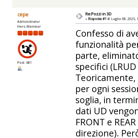
Re:Pozzi in 3D
cepe
«
Risposta #1 il:
Luglio 08, 2025, 
Administrator
Hero Member
Confesso di a
funzionalità pe
parte, eliminat
Post: 681
specifici (LRUD s
Teoricamente, e
per ogni sessio
soglia, in termin
dati UD vengon
FRONT e REAR c
direzione). Pe