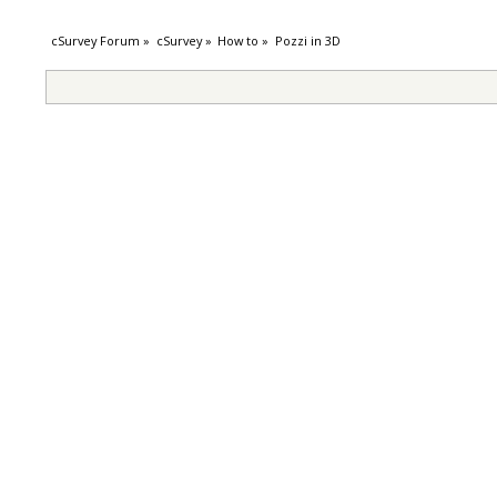
cSurvey Forum
»
cSurvey
»
How to
»
Pozzi in 3D