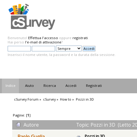
Benvenuto!
Effettua l'accesso
oppure
registrati
.
Hai perso
l'e-mail di attivazione
?
Inserisci il nome utente, la password e la durata della sessione.
Indice
Aiuto
Ricerca
Accedi
Registrati
cSurvey Forum
»
cSurvey
»
How to
»
Pozzi in 3D
Pagine: [
1
]
Autore
Topic: Pozzi in 3D (Letto 2
Pozzi in 3D
Paolo Guglia