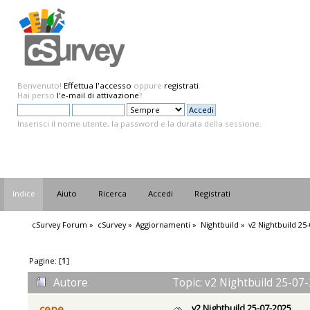
Benvenuto!
Effettua l'accesso
oppure
registrati
.
Hai perso
l'e-mail di attivazione
?
Inserisci il nome utente, la password e la durata della sessione.
Indice
Aiuto
Ricerca
Accedi
Registrati
cSurvey Forum
»
cSurvey
»
Aggiornamenti
»
Nightbuild
»
v2 Nightbuild 25
Pagine: [
1
]
Autore
Topic: v2 Nightbuild 25-07-
v2 Nightbuild 25-07-2025
cepe