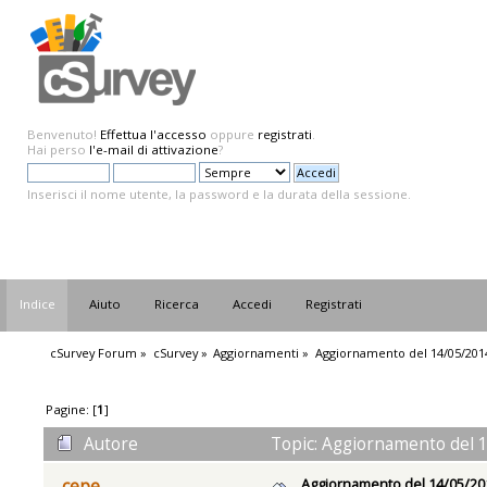
Benvenuto!
Effettua l'accesso
oppure
registrati
.
Hai perso
l'e-mail di attivazione
?
Inserisci il nome utente, la password e la durata della sessione.
Indice
Aiuto
Ricerca
Accedi
Registrati
cSurvey Forum
»
cSurvey
»
Aggiornamenti
»
Aggiornamento del 14/05/201
Pagine: [
1
]
Autore
Topic: Aggiornamento del 1
Aggiornamento del 14/05/20
cepe