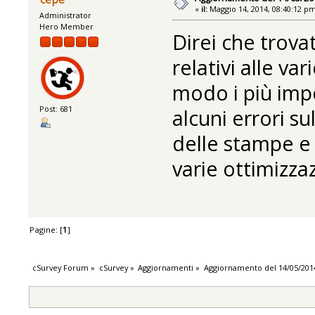
«
il:
Maggio 14, 2014, 08:40:12 p
Administrator
Hero Member
Direi che trovat
relativi alle va
modo i più impo
Post: 681
alcuni errori su
delle stampe e 
varie ottimizzaz
Pagine: [
1
]
cSurvey Forum
»
cSurvey
»
Aggiornamenti
»
Aggiornamento del 14/05/201