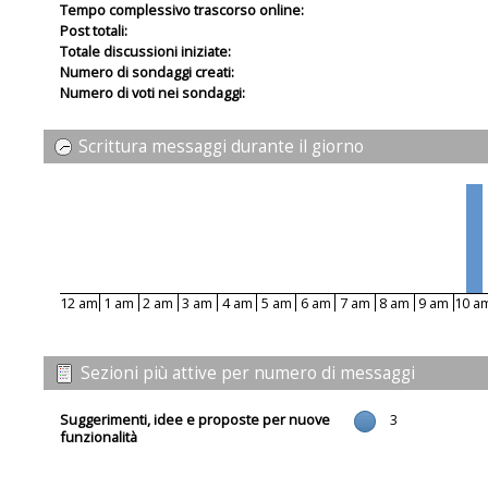
Tempo complessivo trascorso online:
Post totali:
Totale discussioni iniziate:
Numero di sondaggi creati:
Numero di voti nei sondaggi:
Scrittura messaggi durante il giorno
12 am
1 am
2 am
3 am
4 am
5 am
6 am
7 am
8 am
9 am
10 a
Sezioni più attive per numero di messaggi
Suggerimenti, idee e proposte per nuove
3
funzionalità