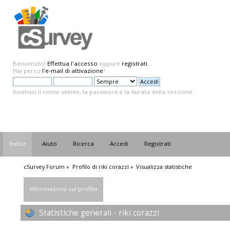
Benvenuto!
Effettua l'accesso
oppure
registrati
.
Hai perso
l'e-mail di attivazione
?
Inserisci il nome utente, la password e la durata della sessione.
Indice
Aiuto
Ricerca
Accedi
Registrati
cSurvey Forum
»
Profilo di riki corazzi
»
Visualizza statistiche
Informazioni sul profilo
Statistiche generali - riki corazzi