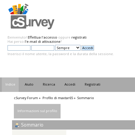
Benvenuto!
Effettua l'accesso
oppure
registrati
.
Hai perso
l'e-mail di attivazione
?
Inserisci il nome utente, la password e la durata della sessione.
Indice
Aiuto
Ricerca
Accedi
Registrati
cSurvey Forum
»
Profilo di maxtar65
»
Sommario
Informazioni sul profilo
Sommario