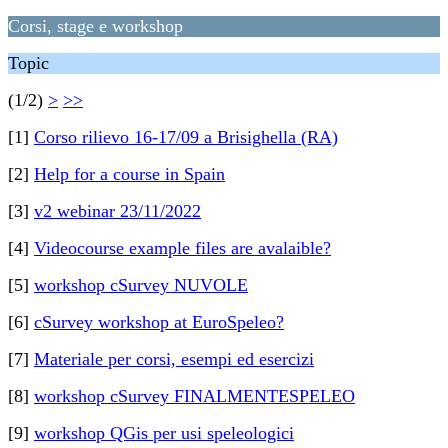
Corsi, stage e workshop
Topic
(1/2)
>
>>
[1]
Corso rilievo 16-17/09 a Brisighella (RA)
[2]
Help for a course in Spain
[3]
v2 webinar 23/11/2022
[4]
Videocourse example files are avalaible?
[5]
workshop cSurvey NUVOLE
[6]
cSurvey workshop at EuroSpeleo?
[7]
Materiale per corsi, esempi ed esercizi
[8]
workshop cSurvey FINALMENTESPELEO
[9]
workshop QGis per usi speleologici