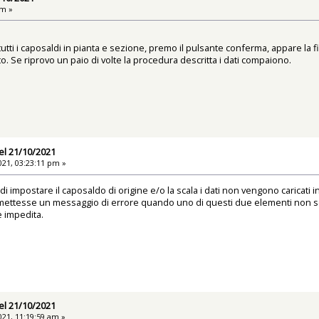
am »
tutti i caposaldi in pianta e sezione, premo il pulsante conferma, appare la 
. Se riprovo un paio di volte la procedura descritta i dati compaiono.
el 21/10/2021
21, 03:23:11 pm »
 di impostare il caposaldo di origine e/o la scala i dati non vengono caricati i
ettesse un messaggio di errore quando uno di questi due elementi non sono
 impedita.
el 21/10/2021
21, 11:19:59 am »