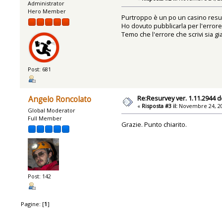
Administrator
Hero Member
Purtroppo è un po un casino resur
Ho dovuto pubblicarla per l'errore 
Temo che l'errore che scrivi sia g
Post: 681
Re:Resurvey ver. 1.11.2944 d
Angelo Roncolato
«
Risposta #3 il:
Novembre 24, 20
Global Moderator
Full Member
Grazie. Punto chiarito.
Post: 142
Pagine: [
1
]