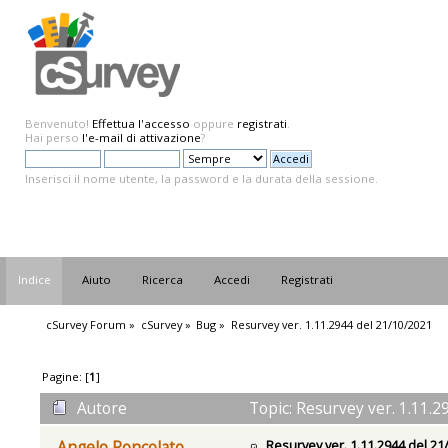
Benvenuto!
Effettua l'accesso
oppure
registrati
.
Hai perso
l'e-mail di attivazione
?
Inserisci il nome utente, la password e la durata della sessione.
Indice
Aiuto
Ricerca
Accedi
Registrati
cSurvey Forum
»
cSurvey
»
Bug
»
Resurvey ver. 1.11.2944 del 21/10/2021
Pagine: [
1
]
Autore
Topic: Resurvey ver. 1.11.2
Resurvey ver. 1.11.2944 del 21
Angelo Roncolato