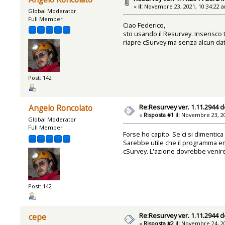
«
il:
Novembre 23, 2021, 10:34:22 
Global Moderator
Full Member
Ciao Federico,
sto usando il Resurvey. Inserisco 
riapre cSurvey ma senza alcun dato
Post: 142
Re:Resurvey ver. 1.11.2944 d
Angelo Roncolato
«
Risposta #1 il:
Novembre 23, 20
Global Moderator
Full Member
Forse ho capito. Se ci si dimentica
Sarebbe utile che il programma em
cSurvey. L'azione dovrebbe venire
Post: 142
Re:Resurvey ver. 1.11.2944 d
cepe
«
Risposta #2 il:
Novembre 24, 20