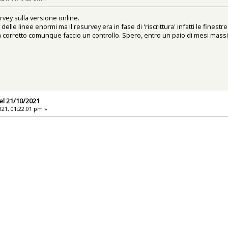
vey sulla versione online.
delle linee enormi ma il resurvey era in fase di 'riscrittura' infatti le fines
ia corretto comunque faccio un controllo. Spero, entro un paio di mesi mass
el 21/10/2021
21, 01:22:01 pm »