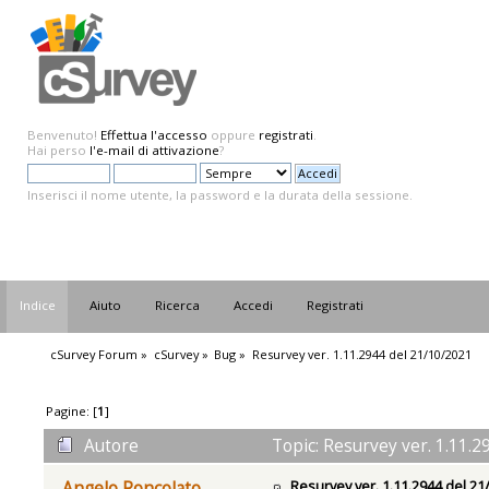
Benvenuto!
Effettua l'accesso
oppure
registrati
.
Hai perso
l'e-mail di attivazione
?
Inserisci il nome utente, la password e la durata della sessione.
Indice
Aiuto
Ricerca
Accedi
Registrati
cSurvey Forum
»
cSurvey
»
Bug
»
Resurvey ver. 1.11.2944 del 21/10/2021
Pagine: [
1
]
Autore
Topic: Resurvey ver. 1.11.2
Resurvey ver. 1.11.2944 del 21
Angelo Roncolato