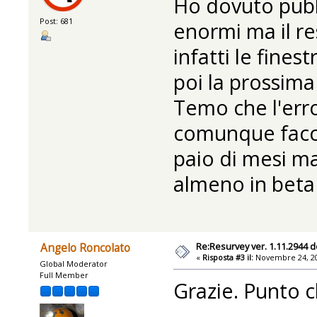
Ho dovuto pubbl
Post: 681
enormi ma il res
infatti le fine
poi la prossima
Temo che l'erro
comunque facci
paio di mesi ma
almeno in beta 
Re:Resurvey ver. 1.11.2944 d
Angelo Roncolato
«
Risposta #3 il:
Novembre 24, 20
Global Moderator
Full Member
Grazie. Punto c