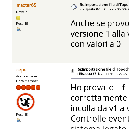
Re:Importazione file di Topo
maxtar65
«
Risposta #2 il:
Ottobre 05, 2022
Newbie
Anche se provo 
Post: 15
versione 1 alla
con valori a 0
Re:Importazione file di Topodr
cepe
«
Risposta #3 il:
Ottobre 10, 2022, 
Administrator
Hero Member
Ho provato il fi
correttamente in
incolla da v1 a 
Post: 681
Controlle even
sistema legate 