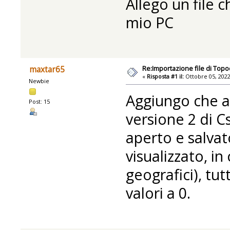
Allego un file 
mio PC
Re:Importazione file di Topo
maxtar65
«
Risposta #1 il:
Ottobre 05, 2022
Newbie
Aggiungo che a
Post: 15
versione 2 di C
aperto e salvat
visualizzato, in
geografici), tu
valori a 0.