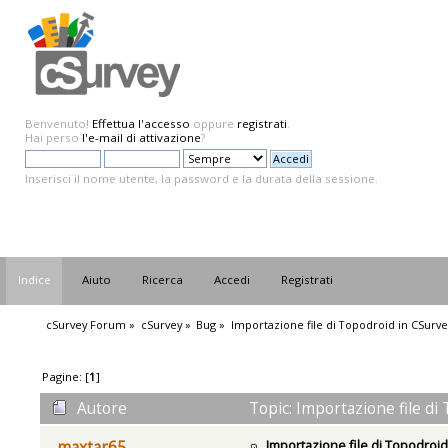
Benvenuto!
Effettua l'accesso
oppure
registrati
.
Hai perso
l'e-mail di attivazione
?
Inserisci il nome utente, la password e la durata della sessione.
Indice
Aiuto
Ricerca
Accedi
Registrati
cSurvey Forum
»
cSurvey
»
Bug
»
Importazione file di Topodroid in CSurve
Pagine: [
1
]
Autore
Topic: Importazione file di
Importazione file di Topodroid
maxtar65