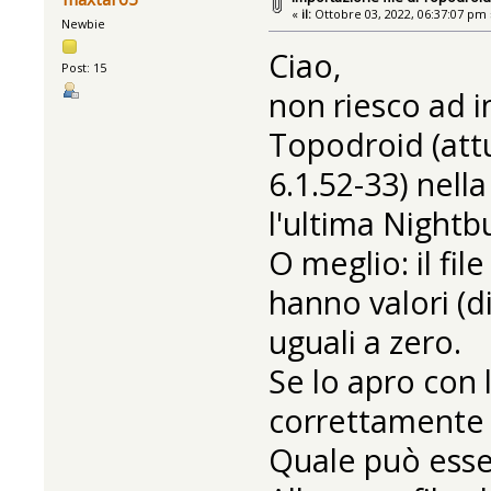
«
il:
Ottobre 03, 2022, 06:37:07 pm 
Newbie
Ciao,
Post: 15
non riesco ad i
Topodroid (attu
6.1.52-33) nella
l'ultima Nightbu
O meglio: il fil
hanno valori (d
uguali a zero.
Se lo apro con 
correttamente l
Quale può esse