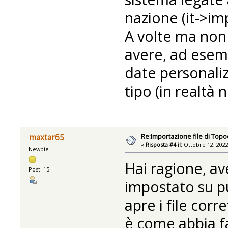
nazione (it->im
A volte ma non 
avere, ad esemp
date personali
tipo (in realtà 
Re:Importazione file di Topo
maxtar65
«
Risposta #4 il:
Ottobre 12, 2022
Newbie
Hai ragione, av
Post: 15
impostato su p
apre i file cor
è come abbia fa