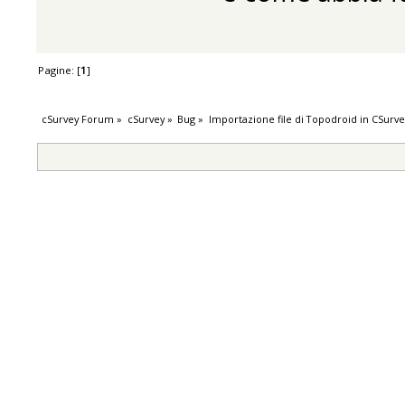
Pagine: [
1
]
cSurvey Forum
»
cSurvey
»
Bug
»
Importazione file di Topodroid in CSurve