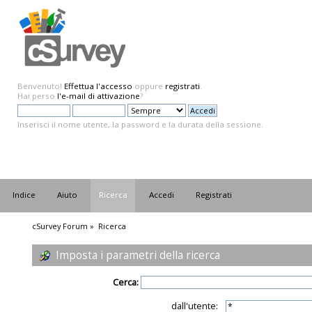
Benvenuto!
Effettua l'accesso
oppure
registrati
.
Hai perso
l'e-mail di attivazione
?
Inserisci il nome utente, la password e la durata della sessione.
Indice
Aiuto
Ricerca
Accedi
Registrati
cSurvey Forum
»
Ricerca
Imposta i parametri della ricerca
Cerca:
dall'utente: