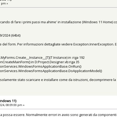
1 pm »
cando di fare i primi passi ma ahime' in installazione (Windows 11 Home) co
9/2024 (64bit)
ne del form. Per informazioni dettagliate vedere Exception.InnerException. 
MyForms.Create__Instance__[T](T Instance) in :riga 192
CreateMainForm() in D:Project.Designer.vb:riga 35
ationServices.WindowsFormsApplicationBase.OnRun()
ationServices.WindowsFormsApplicationBase.DoApplicationModel()
' solamente stato scaricare e installare come da istruzioni, decomprimere la c
Windows 11)
24, 08:09:00 pm »
a possa essere. Normalmente errori in avvio sono generati da componenti m