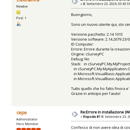
«
il:
Settembre 23, 2024, 03:43:5
Newbie
Buongiorno,
Post: 1
Sono un nuovo utente qui, sto cer
Versione pacchetto: 2.14.1015
Versione software: 2.14.2679 23/0
ID Computer:
Errore: Errore durante la creazio
Origine: cSurveyPC
Debug: No
Stack: in cSurveyPC.My.MyProject.
in cSurveyPC.My.MyApplication.On
in Microsoft.VisualBasic.Applic
in Microsoft.VisualBasic.Applic
Tutto quello che ho fatto finora e
Grazie in anticipo per l'aiuto!
Re:Errore in installazione (
cepe
«
Risposta #1 il:
Settembre 23, 20
Administrator
Hero Member
Confesso di non avere idea di cos