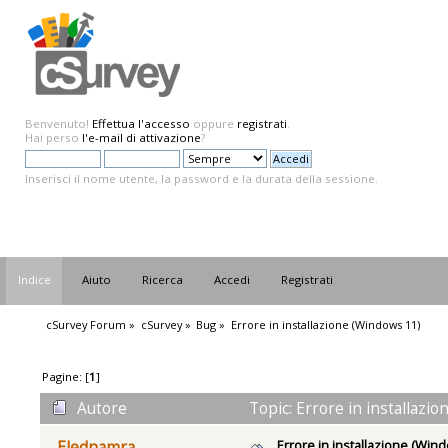
Benvenuto!
Effettua l'accesso
oppure
registrati
.
Hai perso
l'e-mail di attivazione
?
Inserisci il nome utente, la password e la durata della sessione.
Indice
Aiuto
Ricerca
Accedi
Registrati
cSurvey Forum
»
cSurvey
»
Bug
»
Errore in installazione (Windows 11)
Pagine: [
1
]
Autore
Topic: Errore in installazi
Errore in installazione (Win
Elednamra