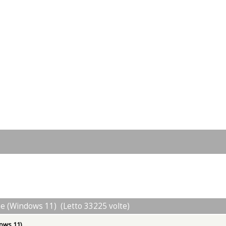
one (Windows 11) (Letto 33225 volte)
dows 11)