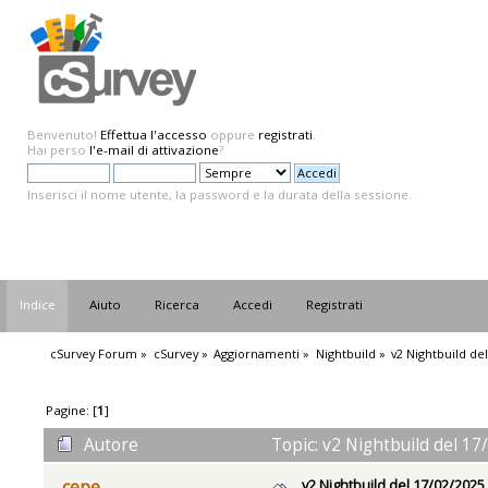
Benvenuto!
Effettua l'accesso
oppure
registrati
.
Hai perso
l'e-mail di attivazione
?
Inserisci il nome utente, la password e la durata della sessione.
Indice
Aiuto
Ricerca
Accedi
Registrati
cSurvey Forum
»
cSurvey
»
Aggiornamenti
»
Nightbuild
»
v2 Nightbuild de
Pagine: [
1
]
Autore
Topic: v2 Nightbuild del 17
v2 Nightbuild del 17/02/2025
cepe